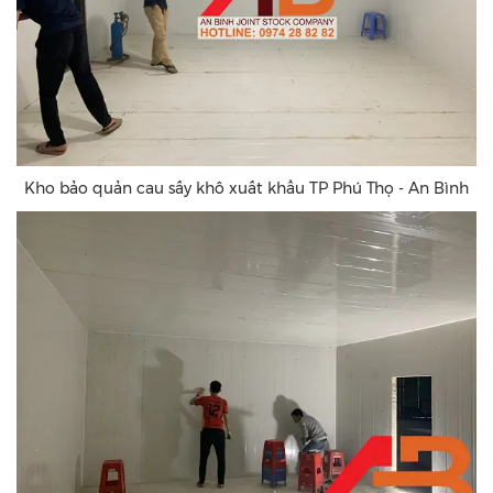
Kho bảo quản cau sấy khô xuất khẩu TP Phú Thọ - An Bình