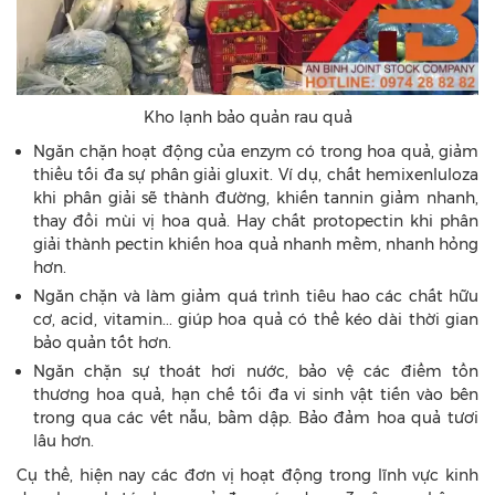
Kho lạnh bảo quản rau quả
Ngăn chặn hoạt động của enzym có trong hoa quả, giảm
thiểu tối đa sự phân giải gluxit. Ví dụ, chất hemixenluloza
khi phân giải sẽ thành đường, khiến tannin giảm nhanh,
thay đổi mùi vị hoa quả. Hay chất protopectin khi phân
giải thành pectin khiến hoa quả nhanh mềm, nhanh hỏng
hơn.
Ngăn chặn và làm giảm quá trình tiêu hao các chất hữu
cơ, acid, vitamin... giúp hoa quả có thể kéo dài thời gian
bảo quản tốt hơn.
Ngăn chặn sự thoát hơi nước, bảo vệ các điểm tổn
thương hoa quả, hạn chế tối đa vi sinh vật tiến vào bên
trong qua các vết nẫu, bầm dập. Bảo đảm hoa quả tươi
lâu hơn.
Cụ thể, hiện nay các đơn vị hoạt động trong lĩnh vực kinh