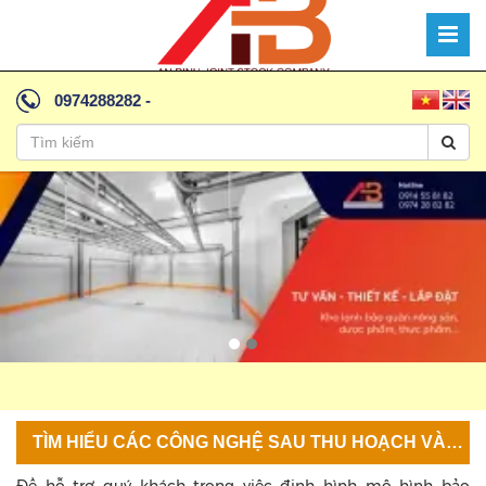
0974288282
-
TÌM HIỂU CÁC CÔNG NGHỆ SAU THU HOẠCH VÀ CHẾ BIẾN RAU QUẢ