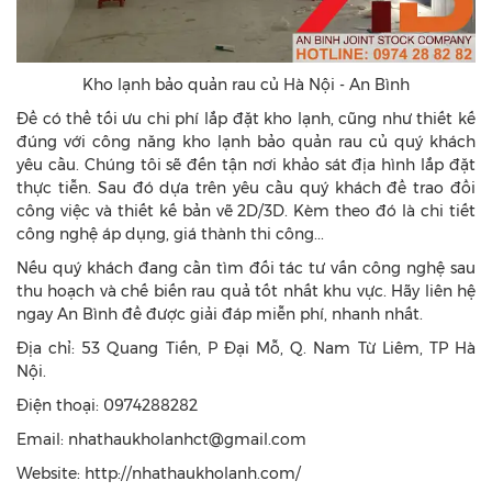
Kho lạnh bảo quản rau củ Hà Nội - An Bình
Để có thể tối ưu chi phí lắp đặt kho lạnh, cũng như thiết kế
đúng với công năng kho lạnh bảo quản rau củ quý khách
yêu cầu. Chúng tôi sẽ đến tận nơi khảo sát địa hình lắp đặt
thực tiễn. Sau đó dựa trên yêu cầu quý khách để trao đổi
công việc và thiết kế bản vẽ 2D/3D. Kèm theo đó là chi tiết
công nghệ áp dụng, giá thành thi công...
Nếu quý khách đang cần tìm đối tác tư vấn công nghệ sau
thu hoạch và chế biến rau quả tốt nhất khu vực. Hãy liên hệ
ngay An Bình để được giải đáp miễn phí, nhanh nhất.
Địa chỉ: 53 Quang Tiến, P Đại Mỗ, Q. Nam Từ Liêm, TP Hà
Nội.
Điện thoại: 0974288282
Email: nhathaukholanhct@gmail.com
Website: http://nhathaukholanh.com/