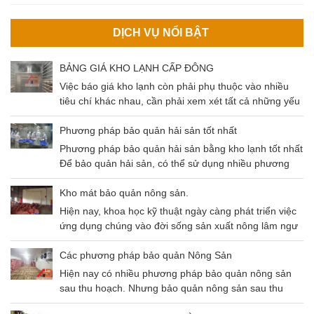
DỊCH VỤ NỔI BẬT
BẢNG GIÁ KHO LẠNH CẤP ĐÔNG
Việc báo giá kho lạnh còn phải phụ thuộc vào nhiều
tiêu chí khác nhau, cần phải xem xét tất cả những yếu
tố đó để có thể đưa ra mức giá chuẩn nhất cho khách
hàng. Cùng tìm hiểu về các tiêu chí ảnh hưởng và
Phương pháp bảo quản hải sản tốt nhất
mức giá kho lạnh qua bài viết dưới đây nhé!
Phương pháp bảo quản hải sản bằng kho lạnh tốt nhất
Để bảo quản hải sản, có thể sử dụng nhiều phương
pháp khác nhau như: Thông khí, gây mê, sốc nhiệt,
kho lạnh,…Trong bài viết ngày hôm nay chúng ta sẽ
Kho mát bảo quản nông sản.
cùng nhau tìm hiểu phương pháp bảo quản hải sản
Hiện nay, khoa học kỹ thuật ngày càng phát triển việc
bằng kho lạnh – Phương pháp có độ an toàn cao và
ứng dụng chúng vào đời sống sản xuất nông lâm ngư
tiết kiệm chi phí hiệu quả.
nghiệp là không thể thiếu. Điều này không chỉ giúp
tăng gia sản xuất mà còn đảm bảo nguồn thu lớn đem
Các phương pháp bảo quản Nông Sản
lại hiệu quả kinh tế cao. Và một trong số chính là kho
Hiện nay có nhiều phương pháp bảo quản nông sản
mát bảo quản nông sản.
sau thu hoạch. Nhưng bảo quản nông sản sau thu
hoạch bằng kho lạnh là phương pháp tối ưu nhất hiện