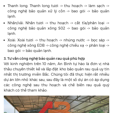
Thanh long: Thanh long tươi -> thu hoạch -> làm sạch ->
công nghệ bảo quản xử lý cồn -> bao gói -> bảo quản
lạnh.
Nhãn/vải: Nhãn tươi -> thu hoạch -> cắt tỉa/phân loại ->
công nghệ bảo quản xông S02 -> bao gói -> bảo quản
lạnh.
Xoài: Xoài tươi -> thu hoạch -> nhúng nước -> bọc sáp ->
công nghệ xông EDB -> công nghệ chiếu xạ -> phân loại ->
bao gói -> bảo quản lạnh.
3. Tư vấn công nghệ bảo quản rau quả phù hợp
Với kinh nghiệm trên 10 năm, An Bình tự hào là đơn vị nhà
thầu chuyên thiết kế và lắp đặt kho bảo quản rau quả uy tín
nhất thị trường miền Bắc. Chúng tôi đã thực hiện rất nhiều
dự án lớn nhỏ khác sau, sau đây là một số dự án có áp dụng
các công nghệ sau thu hoạch và chế biến rau quả quý
khách có thể tham khảo: