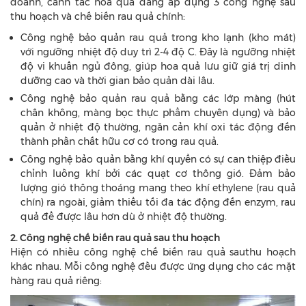
doanh, canh tác hoa quả đang áp dụng 3 công nghệ sau
thu hoạch và chế biến rau quả chính:
Công nghệ bảo quản rau quả trong kho lạnh (kho mát)
với ngưỡng nhiệt độ duy trì 2-4 độ C. Đây là ngưỡng nhiệt
độ vi khuẩn ngủ đông, giúp hoa quả lưu giữ giá trị dinh
dưỡng cao và thời gian bảo quản dài lâu.
Công nghệ bảo quản rau quả bằng các lớp màng (hút
chân không, màng bọc thực phẩm chuyên dụng) và bảo
quản ở nhiệt độ thường, ngăn cản khí oxi tác động đến
thành phần chất hữu cơ có trong rau quả.
Công nghệ bảo quản bằng khí quyển có sự can thiệp điều
chỉnh luồng khí bởi các quạt cơ thông gió. Đảm bảo
lượng gió thông thoáng mang theo khí ethylene (rau quả
chín) ra ngoài, giảm thiểu tối đa tác động đến enzym, rau
quả để được lâu hơn dù ở nhiệt độ thường.
2. Công nghệ chế biến rau quả sau thu hoạch
Hiện có nhiều công nghệ chế biến rau quả sauthu hoạch
khác nhau. Mỗi công nghệ đều được ứng dụng cho các mặt
hàng rau quả riêng: