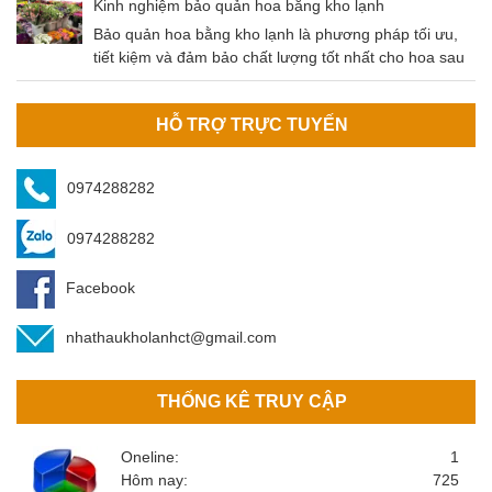
nay. Nông sản sau khi thu hoạch cần được bảo quản
Kinh nghiệm bảo quản hoa bằng kho lạnh
đúng cách để đảm bảo không bị tác động bởi các yếu
Bảo quản hoa bằng kho lạnh là phương pháp tối ưu,
tố môi trường (mưa, nắng, độ ẩm,…
tiết kiệm và đảm bảo chất lượng tốt nhất cho hoa sau
khi thu hoạch. Kho bảo quản hoa do An Bình cung cấp
đảm bảo các tiêu chí của khách hàng.
HỖ TRỢ TRỰC TUYẾN
0974288282
0974288282
Facebook
nhathaukholanhct@gmail.com
THỐNG KÊ TRUY CẬP
Oneline:
1
Hôm nay:
725