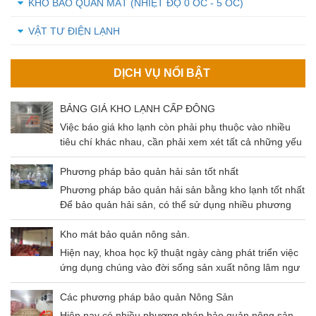
KHO BẢO QUẢN MÁT (NHIỆT ĐỘ 0 OC - 5 OC)
VẬT TƯ ĐIỆN LẠNH
DỊCH VỤ NỔI BẬT
BẢNG GIÁ KHO LẠNH CẤP ĐÔNG
Việc báo giá kho lạnh còn phải phụ thuộc vào nhiều
tiêu chí khác nhau, cần phải xem xét tất cả những yếu
tố đó để có thể đưa ra mức giá chuẩn nhất cho khách
hàng. Cùng tìm hiểu về các tiêu chí ảnh hưởng và
Phương pháp bảo quản hải sản tốt nhất
mức giá kho lạnh qua bài viết dưới đây nhé!
Phương pháp bảo quản hải sản bằng kho lạnh tốt nhất
Để bảo quản hải sản, có thể sử dụng nhiều phương
pháp khác nhau như: Thông khí, gây mê, sốc nhiệt,
kho lạnh,…Trong bài viết ngày hôm nay chúng ta sẽ
Kho mát bảo quản nông sản.
cùng nhau tìm hiểu phương pháp bảo quản hải sản
Hiện nay, khoa học kỹ thuật ngày càng phát triển việc
bằng kho lạnh – Phương pháp có độ an toàn cao và
ứng dụng chúng vào đời sống sản xuất nông lâm ngư
tiết kiệm chi phí hiệu quả.
nghiệp là không thể thiếu. Điều này không chỉ giúp
tăng gia sản xuất mà còn đảm bảo nguồn thu lớn đem
Các phương pháp bảo quản Nông Sản
lại hiệu quả kinh tế cao. Và một trong số chính là kho
Hiện nay có nhiều phương pháp bảo quản nông sản