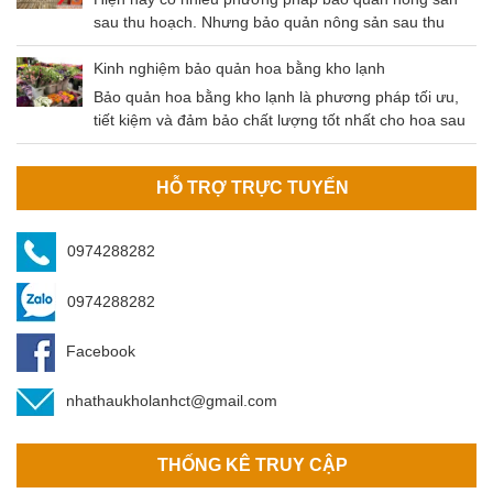
mát bảo quản nông sản.
sau thu hoạch. Nhưng bảo quản nông sản sau thu
hoạch bằng kho lạnh là phương pháp tối ưu nhất hiện
nay. Nông sản sau khi thu hoạch cần được bảo quản
Kinh nghiệm bảo quản hoa bằng kho lạnh
đúng cách để đảm bảo không bị tác động bởi các yếu
Bảo quản hoa bằng kho lạnh là phương pháp tối ưu,
tố môi trường (mưa, nắng, độ ẩm,…
tiết kiệm và đảm bảo chất lượng tốt nhất cho hoa sau
khi thu hoạch. Kho bảo quản hoa do An Bình cung cấp
đảm bảo các tiêu chí của khách hàng.
HỖ TRỢ TRỰC TUYẾN
0974288282
0974288282
Facebook
nhathaukholanhct@gmail.com
THỐNG KÊ TRUY CẬP