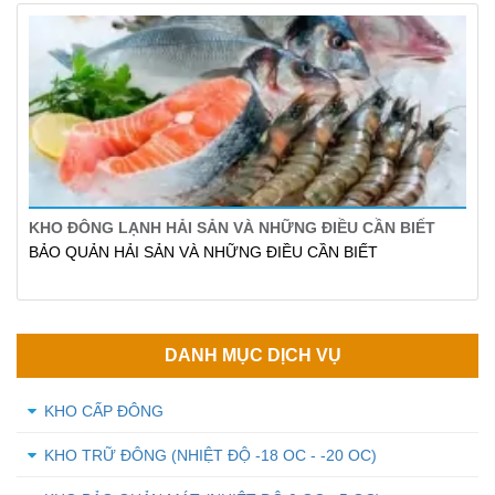
KHO ĐÔNG LẠNH HẢI SẢN VÀ NHỮNG ĐIỀU CẦN BIẾT
BẢO QUẢN HẢI SẢN VÀ NHỮNG ĐIỀU CẦN BIẾT
DANH MỤC DỊCH VỤ
KHO CẤP ĐÔNG
KHO TRỮ ĐÔNG (NHIỆT ĐỘ -18 OC - -20 OC)