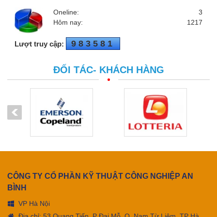
Oneline:
3
Hôm nay:
1217
983581
Lượt truy cập:
ĐỐI TÁC- KHÁCH HÀNG
CÔNG TY CỔ PHẦN KỸ THUẬT CÔNG NGHIỆP AN
BÌNH
VP Hà Nội
Địa chỉ: 53 Quang Tiến, P Đại Mỗ, Q. Nam Từ Liêm, TP Hà