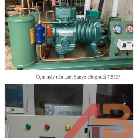
C
ụm máy nén lạnh Sanyo công suất 7.5HP