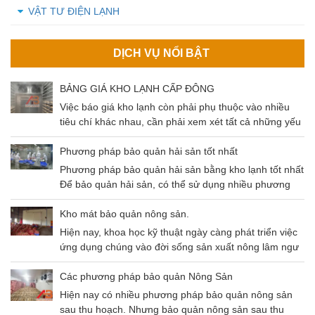
VẬT TƯ ĐIỆN LẠNH
DỊCH VỤ NỔI BẬT
BẢNG GIÁ KHO LẠNH CẤP ĐÔNG
Việc báo giá kho lạnh còn phải phụ thuộc vào nhiều
tiêu chí khác nhau, cần phải xem xét tất cả những yếu
tố đó để có thể đưa ra mức giá chuẩn nhất cho khách
hàng. Cùng tìm hiểu về các tiêu chí ảnh hưởng và
Phương pháp bảo quản hải sản tốt nhất
mức giá kho lạnh qua bài viết dưới đây nhé!
Phương pháp bảo quản hải sản bằng kho lạnh tốt nhất
Để bảo quản hải sản, có thể sử dụng nhiều phương
pháp khác nhau như: Thông khí, gây mê, sốc nhiệt,
kho lạnh,…Trong bài viết ngày hôm nay chúng ta sẽ
Kho mát bảo quản nông sản.
cùng nhau tìm hiểu phương pháp bảo quản hải sản
Hiện nay, khoa học kỹ thuật ngày càng phát triển việc
bằng kho lạnh – Phương pháp có độ an toàn cao và
ứng dụng chúng vào đời sống sản xuất nông lâm ngư
tiết kiệm chi phí hiệu quả.
nghiệp là không thể thiếu. Điều này không chỉ giúp
tăng gia sản xuất mà còn đảm bảo nguồn thu lớn đem
Các phương pháp bảo quản Nông Sản
lại hiệu quả kinh tế cao. Và một trong số chính là kho
Hiện nay có nhiều phương pháp bảo quản nông sản
mát bảo quản nông sản.
sau thu hoạch. Nhưng bảo quản nông sản sau thu