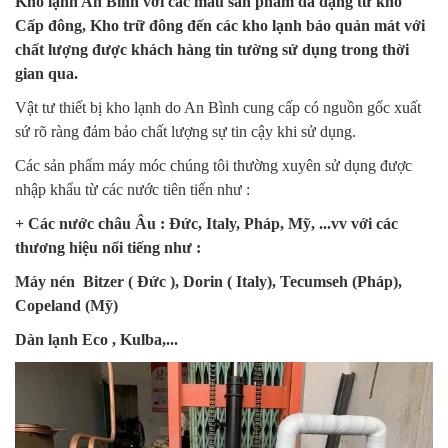
Kho lạnh An Bình với các mẫu sản phẩm đa dạng từ kho
Cấp đông, Kho trữ đông đến các kho lạnh bảo quản mát với
chất lượng được khách hàng tin tường sử dụng trong thời
gian qua.
Vật tư thiết bị kho lạnh do An Bình cung cấp có nguồn gốc xuất
sứ rõ ràng đảm bảo chất lượng sự tin cậy khi sử dụng.
Các sản phẩm máy móc chúng tôi thường xuyên sử dụng được
nhập khẩu từ các nước tiên tiến như :
+ Các nước châu Âu : Đức, Italy, Pháp, Mỹ, ...vv với các
thương hiệu nổi tiếng như :
Máy nén Bitzer ( Đức ), Dorin ( Italy), Tecumseh (Pháp),
Copeland (Mỹ)
Dàn lạnh Eco , Kulba,...