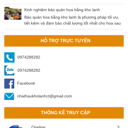
hoạch bằng kho lạnh là phương pháp tối ưu nhất hiện
nay. Nông sản sau khi thu hoạch cần được bảo quản
Kinh nghiệm bảo quản hoa bằng kho lạnh
đúng cách để đảm bảo không bị tác động bởi các yếu
Bảo quản hoa bằng kho lạnh là phương pháp tối ưu,
tố môi trường (mưa, nắng, độ ẩm,…
tiết kiệm và đảm bảo chất lượng tốt nhất cho hoa sau
khi thu hoạch. Kho bảo quản hoa do An Bình cung cấp
đảm bảo các tiêu chí của khách hàng.
HỖ TRỢ TRỰC TUYẾN
0974288282
0974288282
Facebook
nhathaukholanhct@gmail.com
THỐNG KÊ TRUY CẬP
Oneline:
3