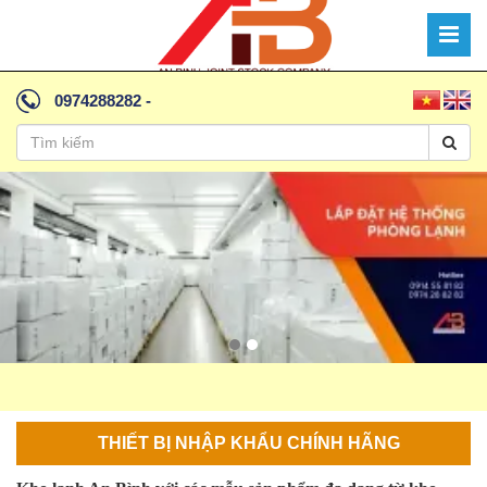
0974288282
-
THIẾT BỊ NHẬP KHẨU CHÍNH HÃNG