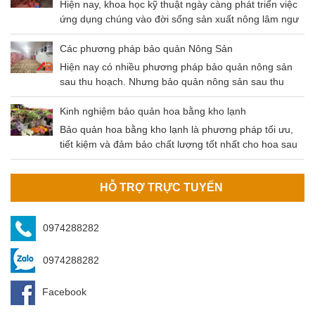
cùng nhau tìm hiểu phương pháp bảo quản hải sản
Hiện nay, khoa học kỹ thuật ngày càng phát triển việc
bằng kho lạnh – Phương pháp có độ an toàn cao và
ứng dụng chúng vào đời sống sản xuất nông lâm ngư
tiết kiệm chi phí hiệu quả.
nghiệp là không thể thiếu. Điều này không chỉ giúp
tăng gia sản xuất mà còn đảm bảo nguồn thu lớn đem
Các phương pháp bảo quản Nông Sản
lại hiệu quả kinh tế cao. Và một trong số chính là kho
Hiện nay có nhiều phương pháp bảo quản nông sản
mát bảo quản nông sản.
sau thu hoạch. Nhưng bảo quản nông sản sau thu
hoạch bằng kho lạnh là phương pháp tối ưu nhất hiện
nay. Nông sản sau khi thu hoạch cần được bảo quản
Kinh nghiệm bảo quản hoa bằng kho lạnh
đúng cách để đảm bảo không bị tác động bởi các yếu
Bảo quản hoa bằng kho lạnh là phương pháp tối ưu,
tố môi trường (mưa, nắng, độ ẩm,…
tiết kiệm và đảm bảo chất lượng tốt nhất cho hoa sau
khi thu hoạch. Kho bảo quản hoa do An Bình cung cấp
đảm bảo các tiêu chí của khách hàng.
HỖ TRỢ TRỰC TUYẾN
0974288282
0974288282
Facebook