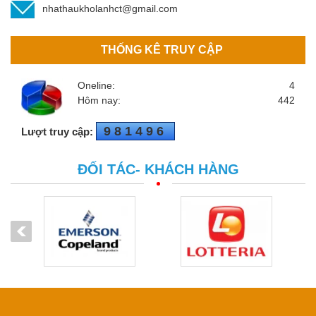
nhathaukholanhct@gmail.com
THỐNG KÊ TRUY CẬP
Oneline:
4
Hôm nay:
442
981496
Lượt truy cập:
ĐỐI TÁC- KHÁCH HÀNG