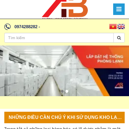
0974288282
-
NHỮNG ĐIỀU CẦN CHÚ Ý KHI SỬ DỤNG KHO LẠNH DƯỢC PHẨM