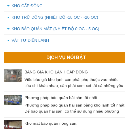
KHO CẤP ĐÔNG
KHO TRỮ ĐÔNG (NHIỆT ĐỘ -18 OC - -20 OC)
KHO BẢO QUẢN MÁT (NHIỆT ĐỘ 0 OC - 5 OC)
VẬT TƯ ĐIỆN LẠNH
DỊCH VỤ NỔI BẬT
BẢNG GIÁ KHO LẠNH CẤP ĐÔNG
Việc báo giá kho lạnh còn phải phụ thuộc vào nhiều
tiêu chí khác nhau, cần phải xem xét tất cả những yếu
tố đó để có thể đưa ra mức giá chuẩn nhất cho khách
hàng. Cùng tìm hiểu về các tiêu chí ảnh hưởng và
Phương pháp bảo quản hải sản tốt nhất
mức giá kho lạnh qua bài viết dưới đây nhé!
Phương pháp bảo quản hải sản bằng kho lạnh tốt nhất
Để bảo quản hải sản, có thể sử dụng nhiều phương
pháp khác nhau như: Thông khí, gây mê, sốc nhiệt,
kho lạnh,…Trong bài viết ngày hôm nay chúng ta sẽ
Kho mát bảo quản nông sản.