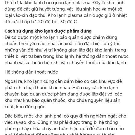
Thứ tư, là kho lạnh bảo quản lạnh plasma. Đây là kho lạnh
dùng để cất giữ huyết tương, vật liệu sinh học và một số
loại vắc-xin đặc thù. Kho lạnh plasma cần được giữ ở nhiệt
độ cực thấp từ -20 độ tới -30 độ C.
Cách sử dụng kho lạnh dược phẩm đúng
Để có được một kho lạnh bảo quản dược phẩm đúng
chuẩn theo yêu cầu, nhà sản xuất cần đặc biệt lưu ý tới
những vấn đề như vị trí không gian lắp đặt kho lạnh, trang
thiết bị vật tư bên trong kho lạnh, hệ thống dẫn thoát nước
nhanh và sự thuận tiện khi vận chuyển thuốc của kho lạnh.
Hệ thống dẫn thoát nước
Ngoài ra, kho lạnh cũng cần đảm bảo có các khu vực để
phân chia loại thuốc khác nhau. Hiện nay các kho lạnh
chuyên bảo quản dược phẩm đang được lắp đặt với các
khu như khu bảo quản thuốc, khu chứa nguyên liệu sản
xuất, khu đóng gói.
Đặc biệt, một kho lạnh phải có quy định nghiêm ngặt cho
việc ra vào kho. Cũng như phải được trang bị hệ thống
phòng cháy chữa cháy an toàn hiệu quả để đảm bảo cho
quá trình hoạt động cũng như chất lượng của thuốc.