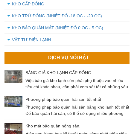
KHO CẤP ĐÔNG
KHO TRỮ ĐÔNG (NHIỆT ĐỘ -18 OC - -20 OC)
KHO BẢO QUẢN MÁT (NHIỆT ĐỘ 0 OC - 5 OC)
VẬT TƯ ĐIỆN LẠNH
DỊCH VỤ NỔI BẬT
BẢNG GIÁ KHO LẠNH CẤP ĐÔNG
Việc báo giá kho lạnh còn phải phụ thuộc vào nhiều
tiêu chí khác nhau, cần phải xem xét tất cả những yếu
tố đó để có thể đưa ra mức giá chuẩn nhất cho khách
hàng. Cùng tìm hiểu về các tiêu chí ảnh hưởng và
Phương pháp bảo quản hải sản tốt nhất
mức giá kho lạnh qua bài viết dưới đây nhé!
Phương pháp bảo quản hải sản bằng kho lạnh tốt nhất
Để bảo quản hải sản, có thể sử dụng nhiều phương
pháp khác nhau như: Thông khí, gây mê, sốc nhiệt,
kho lạnh,…Trong bài viết ngày hôm nay chúng ta sẽ
Kho mát bảo quản nông sản.
cùng nhau tìm hiểu phương pháp bảo quản hải sản
Hiện nay, khoa học kỹ thuật ngày càng phát triển việc