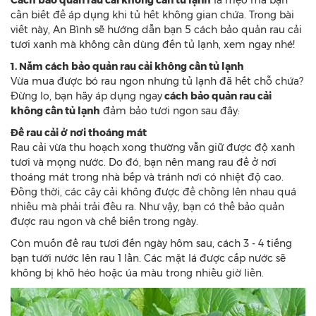
Cách bảo quản rau cải không cần tủ lạnh
là mẹo mà bạn
cần biết để áp dụng khi tủ hết không gian chứa. Trong bài
viết này, An Bình sẽ hướng dẫn bạn 5 cách bảo quản rau cải
tươi xanh mà không cần dùng đến tủ lạnh, xem ngay nhé!
1. Năm cách bảo quản rau cải không cần tủ lạnh
Vừa mua được bó rau ngon nhưng tủ lạnh đã hết chỗ chứa?
Đừng lo, bạn hãy áp dụng ngay
cách bảo quản rau cải
không cần tủ lạnh
đảm bảo tươi ngon sau đây:
Để rau cải ở nơi thoáng mát
Rau cải vừa thu hoạch xong thường vẫn giữ được độ xanh
tươi và mọng nước. Do đó, bạn nên mang rau để ở nơi
thoáng mát trong nhà bếp và tránh nơi có nhiệt độ cao.
Đồng thời, các cây cải không được để chồng lên nhau quá
nhiều mà phải trải đều ra. Như vậy, bạn có thể bảo quản
được rau ngon và chế biến trong ngày.
Còn muốn để rau tươi đến ngày hôm sau, cách 3 - 4 tiếng
bạn tưới nước lên rau 1 lần. Các mặt lá được cấp nước sẽ
không bị khô héo hoặc úa màu trong nhiều giờ liền.