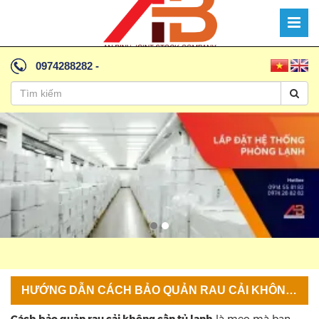
0974288282
-
HƯỚNG DẪN CÁCH BẢO QUẢN RAU CẢI KHÔNG CẦN TỦ LẠNH