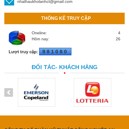
nhathaukholanhct@gmail.com
THỐNG KÊ TRUY CẬP
Oneline:
4
Hôm nay:
26
981080
Lượt truy cập:
ĐỐI TÁC- KHÁCH HÀNG