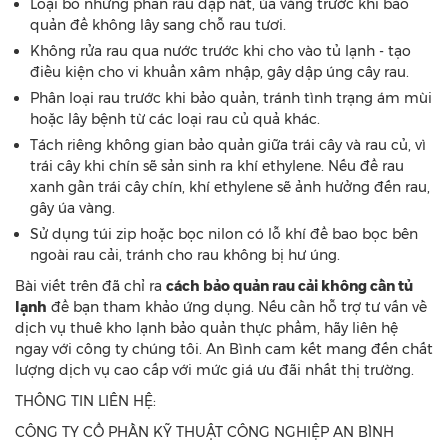
Loại bỏ những phần rau dập nát, úa vàng trước khi bảo
quản để không lây sang chỗ rau tươi.
Không rửa rau qua nước trước khi cho vào tủ lạnh - tạo
điều kiện cho vi khuẩn xâm nhập, gây dập úng cây rau.
Phân loại rau trước khi bảo quản, tránh tình trạng ám mùi
hoặc lây bệnh từ các loại rau củ quả khác.
Tách riêng không gian bảo quản giữa trái cây và rau củ, vì
trái cây khi chín sẽ sản sinh ra khí ethylene. Nếu để rau
xanh gần trái cây chín, khí ethylene sẽ ảnh hưởng đến rau,
gây úa vàng.
Sử dụng túi zip hoặc bọc nilon có lỗ khí để bao bọc bên
ngoài rau cải, tránh cho rau không bị hư úng.
Bài viết trên đã chỉ ra
cách bảo quản rau cải không cần tủ
lạnh
để bạn tham khảo ứng dụng. Nếu cần hỗ trợ tư vấn về
dịch vụ thuê kho lạnh bảo quản thực phẩm, hãy liên hệ
ngay với công ty chúng tôi. An Bình cam kết mang đến chất
lượng dịch vụ cao cấp với mức giá ưu đãi nhất thị trường.
THÔNG TIN LIÊN HỆ:
CÔNG TY CỔ PHẦN KỸ THUẬT CÔNG NGHIỆP AN BÌNH