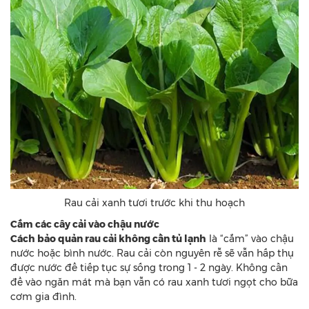
Rau cải xanh tươi trước khi thu hoạch
Cắm các cây cải vào chậu nước
Cách bảo quản rau cải không cần tủ lạnh
là “cắm” vào chậu
nước hoặc bình nước. Rau cải còn nguyên rễ sẽ vẫn hấp thụ
được nước để tiếp tục sự sống trong 1 - 2 ngày. Không cần
để vào ngăn mát mà bạn vẫn có rau xanh tươi ngọt cho bữa
cơm gia đình.