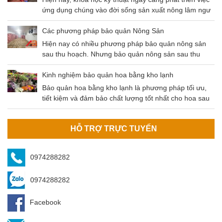
bằng kho lạnh – Phương pháp có độ an toàn cao và
ứng dụng chúng vào đời sống sản xuất nông lâm ngư
tiết kiệm chi phí hiệu quả.
nghiệp là không thể thiếu. Điều này không chỉ giúp
tăng gia sản xuất mà còn đảm bảo nguồn thu lớn đem
Các phương pháp bảo quản Nông Sản
lại hiệu quả kinh tế cao. Và một trong số chính là kho
Hiện nay có nhiều phương pháp bảo quản nông sản
mát bảo quản nông sản.
sau thu hoạch. Nhưng bảo quản nông sản sau thu
hoạch bằng kho lạnh là phương pháp tối ưu nhất hiện
nay. Nông sản sau khi thu hoạch cần được bảo quản
Kinh nghiệm bảo quản hoa bằng kho lạnh
đúng cách để đảm bảo không bị tác động bởi các yếu
Bảo quản hoa bằng kho lạnh là phương pháp tối ưu,
tố môi trường (mưa, nắng, độ ẩm,…
tiết kiệm và đảm bảo chất lượng tốt nhất cho hoa sau
khi thu hoạch. Kho bảo quản hoa do An Bình cung cấp
đảm bảo các tiêu chí của khách hàng.
HỖ TRỢ TRỰC TUYẾN
0974288282
0974288282
Facebook