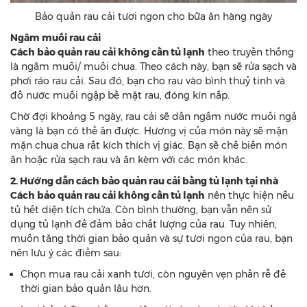
Bảo quản rau cải tươi ngon cho bữa ăn hàng ngày
Ngâm muối rau cải
Cách bảo quản rau cải không cần tủ lạnh
theo truyền thống
là ngâm muối/ muối chua. Theo cách này, bạn sẽ rửa sạch và
phơi ráo rau cải. Sau đó, bạn cho rau vào bình thuỷ tinh và
đổ nước muối ngập bề mặt rau, đóng kín nắp.
Chờ đợi khoảng 5 ngày, rau cải sẽ dần ngấm nước muối ngả
vàng là bạn có thể ăn được. Hương vị của món này sẽ mặn
mặn chua chua rất kích thích vị giác. Bạn sẽ chế biến món
ăn hoặc rửa sạch rau và ăn kèm với các món khác.
2. Hướng dẫn cách bảo quản rau cải bằng tủ lạnh tại nhà
Cách bảo quản rau cải không cần tủ lạnh
nên thực hiện nếu
tủ hết diện tích chứa. Còn bình thường, bạn vẫn nên sử
dụng tủ lạnh để đảm bảo chất lượng của rau. Tuy nhiên,
muốn tăng thời gian bảo quản và sự tươi ngon của rau, bạn
nên lưu ý các điểm sau:
Chọn mua rau cải xanh tươi, còn nguyên vẹn phần rễ để
thời gian bảo quản lâu hơn.