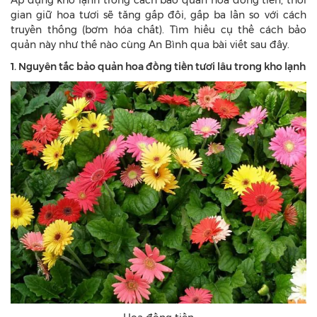
Áp dụng kho lạnh trong cách bảo quản hoa đồng tiền, thời
gian giữ hoa tươi sẽ tăng gấp đôi, gấp ba lần so với cách
truyền thống (bơm hóa chất). Tìm hiểu cụ thể cách bảo
quản này như thế nào cùng An Bình qua bài viết sau đây.
1. Nguyên tắc bảo quản hoa đồng tiền tươi lâu trong kho lạnh