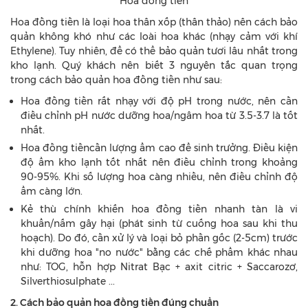
Hoa đồng tiền
Hoa đồng tiền là loại hoa thân xốp (thân thảo) nên cách bảo
quản không khó như các loài hoa khác (nhạy cảm với khí
Ethylene). Tuy nhiên, để có thể bảo quản tươi lâu nhất trong
kho lạnh. Quý khách nên biết 3 nguyên tắc quan trọng
trong cách bảo quản hoa đồng tiền như sau:
Hoa đồng tiền rất nhạy với độ pH trong nước, nên cần
điều chỉnh pH nước dưỡng hoa/ngâm hoa từ 3.5-3.7 là tốt
nhất.
Hoa đồng tiềncần lượng ẩm cao để sinh trưởng. Điều kiện
độ ẩm kho lạnh tốt nhất nên điều chỉnh trong khoảng
90-95%. Khi số lượng hoa càng nhiều, nên điều chỉnh độ
ẩm càng lớn.
Kẻ thù chính khiến hoa đồng tiền nhanh tàn là vi
khuẩn/nấm gây hại (phát sinh từ cuống hoa sau khi thu
hoạch). Do đó, cần xử lý và loại bỏ phần gốc (2-5cm) trước
khi dưỡng hoa "no nước" bằng các chế phẩm khác nhau
như: TOG, hỗn hợp Nitrat Bạc + axit citric + Saccarozơ,
Silverthiosulphate ...
2. Cách bảo quản hoa đồng tiền đúng chuẩn