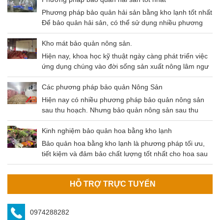
mức giá kho lạnh qua bài viết dưới đây nhé!
Phương pháp bảo quản hải sản bằng kho lạnh tốt nhất
Để bảo quản hải sản, có thể sử dụng nhiều phương
pháp khác nhau như: Thông khí, gây mê, sốc nhiệt,
kho lạnh,…Trong bài viết ngày hôm nay chúng ta sẽ
Kho mát bảo quản nông sản.
cùng nhau tìm hiểu phương pháp bảo quản hải sản
Hiện nay, khoa học kỹ thuật ngày càng phát triển việc
bằng kho lạnh – Phương pháp có độ an toàn cao và
ứng dụng chúng vào đời sống sản xuất nông lâm ngư
tiết kiệm chi phí hiệu quả.
nghiệp là không thể thiếu. Điều này không chỉ giúp
tăng gia sản xuất mà còn đảm bảo nguồn thu lớn đem
Các phương pháp bảo quản Nông Sản
lại hiệu quả kinh tế cao. Và một trong số chính là kho
Hiện nay có nhiều phương pháp bảo quản nông sản
mát bảo quản nông sản.
sau thu hoạch. Nhưng bảo quản nông sản sau thu
hoạch bằng kho lạnh là phương pháp tối ưu nhất hiện
nay. Nông sản sau khi thu hoạch cần được bảo quản
Kinh nghiệm bảo quản hoa bằng kho lạnh
đúng cách để đảm bảo không bị tác động bởi các yếu
Bảo quản hoa bằng kho lạnh là phương pháp tối ưu,
tố môi trường (mưa, nắng, độ ẩm,…
tiết kiệm và đảm bảo chất lượng tốt nhất cho hoa sau
khi thu hoạch. Kho bảo quản hoa do An Bình cung cấp
đảm bảo các tiêu chí của khách hàng.
HỖ TRỢ TRỰC TUYẾN
0974288282