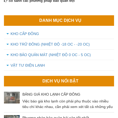
So sánh các phương pháp bảo quản thịt
DANH MỤC DỊCH VỤ
KHO CẤP ĐÔNG
KHO TRỮ ĐÔNG (NHIỆT ĐỘ -18 OC - -20 OC)
KHO BẢO QUẢN MÁT (NHIỆT ĐỘ 0 OC - 5 OC)
VẬT TƯ ĐIỆN LẠNH
DỊCH VỤ NỔI BẬT
BẢNG GIÁ KHO LẠNH CẤP ĐÔNG
Việc báo giá kho lạnh còn phải phụ thuộc vào nhiều
tiêu chí khác nhau, cần phải xem xét tất cả những yếu
tố đó để có thể đưa ra mức giá chuẩn nhất cho khách
hàng. Cùng tìm hiểu về các tiêu chí ảnh hưởng và
Phương pháp bảo quản hải sản tốt nhất