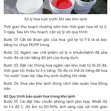
Xử lý hoa tươi trước khi vào kho lạnh
Thời gian thu hoạch thường sớm hơn thời gian hoa nở từ 2-
3 ngày. Sau khi thu hoạch, cần xử lý với quy trình:
Bước 01: Cắt bỏ đoạn gốc của hoa, giữ lại từ 7-8 lá và bọc
bằng túi nhựa PE/PP trong.
Bước 02: Ngâm vào chế phẩm xử lý vi khuẩn/bệnh đã pha
trước đó và cân bằng độ pH của dung dịch.
Bước 03: Đặt các thùng hoa ngâm vào kho mát từ 18-25 độ,
thời gian tối thiểu từ 3-4 tiếng. Tối đa có thể 24 tiếng để hoa
"no nước" toàn bộ, hấp thụ dinh dưỡng tốt nhất.
Bước 04: Đưa vào kho lạnh đúng cách bảo quản hoa đồng
tiền.
#2 Quy trình bảo quản hoa trong kho lạnh
Bước 01: Cài đặt tiêu chuẩn phòng lạnh phù hợp: Nhiệt độ
từ 1-4 độ C, độ ẩm từ 90-95%, ánh sáng vừa, với thời gian