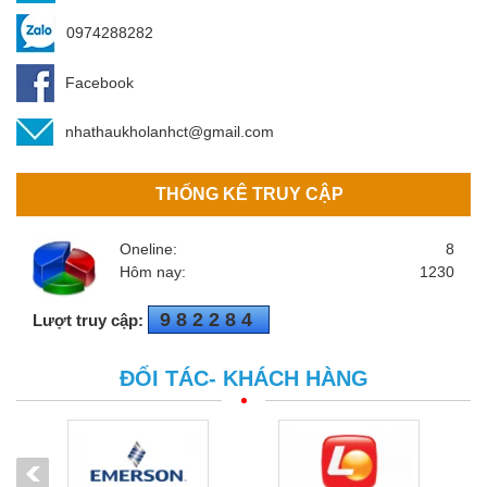
0974288282
Facebook
nhathaukholanhct@gmail.com
THỐNG KÊ TRUY CẬP
Oneline:
8
Hôm nay:
1230
982284
Lượt truy cập:
ĐỐI TÁC- KHÁCH HÀNG