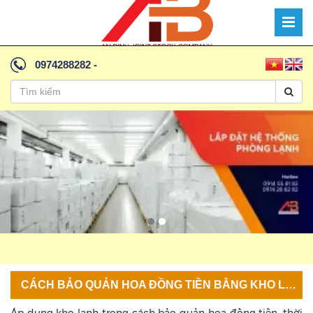
0974288282
-
CÁCH BẢO QUẢN HOA ĐỒNG TIỀN BẰNG KHO LẠNH HIỆU QUẢ