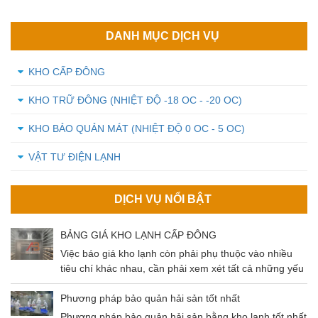
DANH MỤC DỊCH VỤ
KHO CẤP ĐÔNG
KHO TRỮ ĐÔNG (NHIỆT ĐỘ -18 OC - -20 OC)
KHO BẢO QUẢN MÁT (NHIỆT ĐỘ 0 OC - 5 OC)
VẬT TƯ ĐIỆN LẠNH
DỊCH VỤ NỔI BẬT
BẢNG GIÁ KHO LẠNH CẤP ĐÔNG
Việc báo giá kho lạnh còn phải phụ thuộc vào nhiều
tiêu chí khác nhau, cần phải xem xét tất cả những yếu
tố đó để có thể đưa ra mức giá chuẩn nhất cho khách
hàng. Cùng tìm hiểu về các tiêu chí ảnh hưởng và
Phương pháp bảo quản hải sản tốt nhất
mức giá kho lạnh qua bài viết dưới đây nhé!
Phương pháp bảo quản hải sản bằng kho lạnh tốt nhất