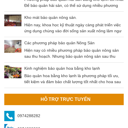
Để bảo quản hải sản, có thể sử dụng nhiều phương
pháp khác nhau như: Thông khí, gây mê, sốc nhiệt,
kho lạnh,…Trong bài viết ngày hôm nay chúng ta sẽ
Kho mát bảo quản nông sản.
cùng nhau tìm hiểu phương pháp bảo quản hải sản
Hiện nay, khoa học kỹ thuật ngày càng phát triển việc
bằng kho lạnh – Phương pháp có độ an toàn cao và
ứng dụng chúng vào đời sống sản xuất nông lâm ngư
tiết kiệm chi phí hiệu quả.
nghiệp là không thể thiếu. Điều này không chỉ giúp
tăng gia sản xuất mà còn đảm bảo nguồn thu lớn đem
Các phương pháp bảo quản Nông Sản
lại hiệu quả kinh tế cao. Và một trong số chính là kho
Hiện nay có nhiều phương pháp bảo quản nông sản
mát bảo quản nông sản.
sau thu hoạch. Nhưng bảo quản nông sản sau thu
hoạch bằng kho lạnh là phương pháp tối ưu nhất hiện
nay. Nông sản sau khi thu hoạch cần được bảo quản
Kinh nghiệm bảo quản hoa bằng kho lạnh
đúng cách để đảm bảo không bị tác động bởi các yếu
Bảo quản hoa bằng kho lạnh là phương pháp tối ưu,
tố môi trường (mưa, nắng, độ ẩm,…
tiết kiệm và đảm bảo chất lượng tốt nhất cho hoa sau
khi thu hoạch. Kho bảo quản hoa do An Bình cung cấp
đảm bảo các tiêu chí của khách hàng.
HỖ TRỢ TRỰC TUYẾN
0974288282