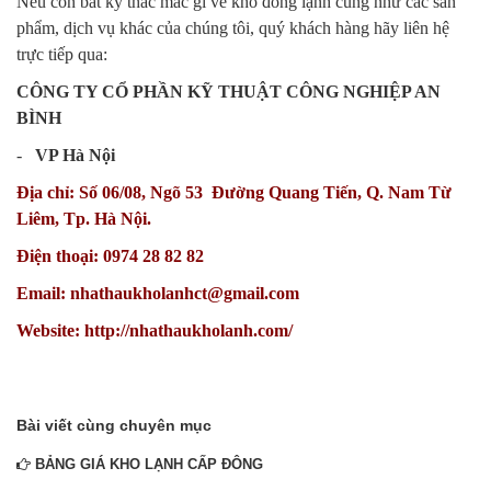
Nếu còn bất kỳ thắc mắc gì về kho đông lạnh cũng như các sản
phẩm, dịch vụ khác của chúng tôi, quý khách hàng hãy liên hệ
trực tiếp qua:
CÔNG TY CỔ PHẦN KỸ THUẬT CÔNG NGHIỆP AN
BÌNH
-
VP Hà Nội
Địa chỉ: Số 06/08, Ngõ 53 Đường Quang Tiến, Q. Nam Từ
Liêm, Tp. Hà Nội.
Điện thoại: 0974 28 82 82
Email: nhathaukholanhct@gmail.com
Website: http://nhathaukholanh.com/
Bài viết cùng chuyên mục
BẢNG GIÁ KHO LẠNH CẤP ĐÔNG