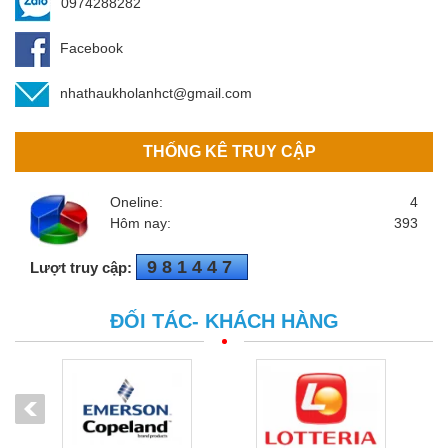
0974288282
Facebook
nhathaukholanhct@gmail.com
THỐNG KÊ TRUY CẬP
Oneline:
4
Hôm nay:
393
981447
Lượt truy cập:
ĐỐI TÁC- KHÁCH HÀNG