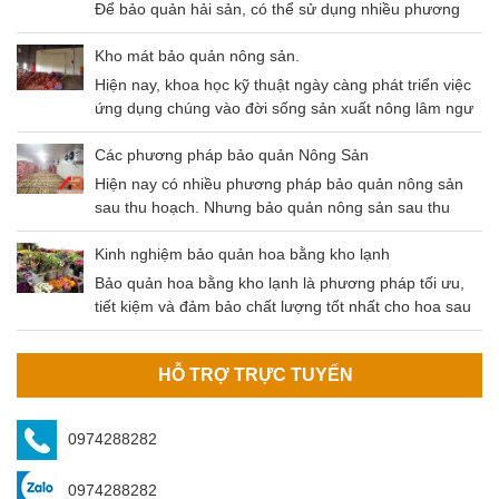
Để bảo quản hải sản, có thể sử dụng nhiều phương
pháp khác nhau như: Thông khí, gây mê, sốc nhiệt,
kho lạnh,…Trong bài viết ngày hôm nay chúng ta sẽ
Kho mát bảo quản nông sản.
cùng nhau tìm hiểu phương pháp bảo quản hải sản
Hiện nay, khoa học kỹ thuật ngày càng phát triển việc
bằng kho lạnh – Phương pháp có độ an toàn cao và
ứng dụng chúng vào đời sống sản xuất nông lâm ngư
tiết kiệm chi phí hiệu quả.
nghiệp là không thể thiếu. Điều này không chỉ giúp
tăng gia sản xuất mà còn đảm bảo nguồn thu lớn đem
Các phương pháp bảo quản Nông Sản
lại hiệu quả kinh tế cao. Và một trong số chính là kho
Hiện nay có nhiều phương pháp bảo quản nông sản
mát bảo quản nông sản.
sau thu hoạch. Nhưng bảo quản nông sản sau thu
hoạch bằng kho lạnh là phương pháp tối ưu nhất hiện
nay. Nông sản sau khi thu hoạch cần được bảo quản
Kinh nghiệm bảo quản hoa bằng kho lạnh
đúng cách để đảm bảo không bị tác động bởi các yếu
Bảo quản hoa bằng kho lạnh là phương pháp tối ưu,
tố môi trường (mưa, nắng, độ ẩm,…
tiết kiệm và đảm bảo chất lượng tốt nhất cho hoa sau
khi thu hoạch. Kho bảo quản hoa do An Bình cung cấp
đảm bảo các tiêu chí của khách hàng.
HỖ TRỢ TRỰC TUYẾN
0974288282
0974288282