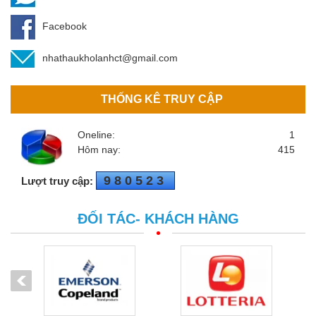
Facebook
nhathaukholanhct@gmail.com
THỐNG KÊ TRUY CẬP
Oneline:
1
Hôm nay:
415
980523
Lượt truy cập:
ĐỐI TÁC- KHÁCH HÀNG