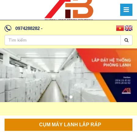
0974288282
-
CỤM MÁY LẠNH LẮP RÁP