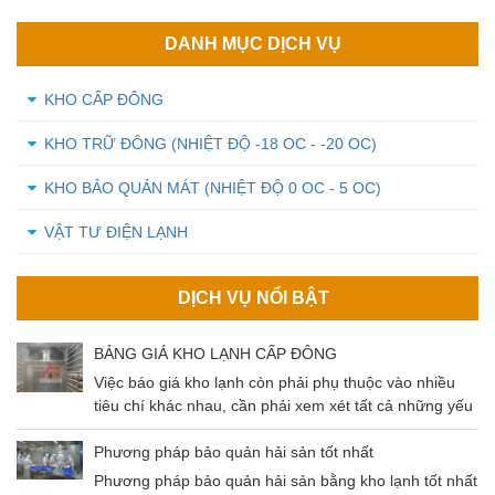
DANH MỤC DỊCH VỤ
KHO CẤP ĐÔNG
KHO TRỮ ĐÔNG (NHIỆT ĐỘ -18 OC - -20 OC)
KHO BẢO QUẢN MÁT (NHIỆT ĐỘ 0 OC - 5 OC)
VẬT TƯ ĐIỆN LẠNH
DỊCH VỤ NỔI BẬT
BẢNG GIÁ KHO LẠNH CẤP ĐÔNG
Việc báo giá kho lạnh còn phải phụ thuộc vào nhiều
tiêu chí khác nhau, cần phải xem xét tất cả những yếu
tố đó để có thể đưa ra mức giá chuẩn nhất cho khách
hàng. Cùng tìm hiểu về các tiêu chí ảnh hưởng và
Phương pháp bảo quản hải sản tốt nhất
mức giá kho lạnh qua bài viết dưới đây nhé!
Phương pháp bảo quản hải sản bằng kho lạnh tốt nhất